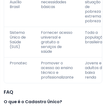
Auxílio
necessidades
situação
Brasil
básicas
de
pobreza e
extrema
pobreza
Sistema
Fornecer acesso
Toda a
Único de
universal e
população
Saúde
gratuito a
brasileira
(SUS)
serviços de
saúde
Pronatec
Promover o
Jovens e
acesso ao ensino
adultos de
técnico e
baixa
profissionalizante
renda
FAQ
O que é o Cadastro Único?