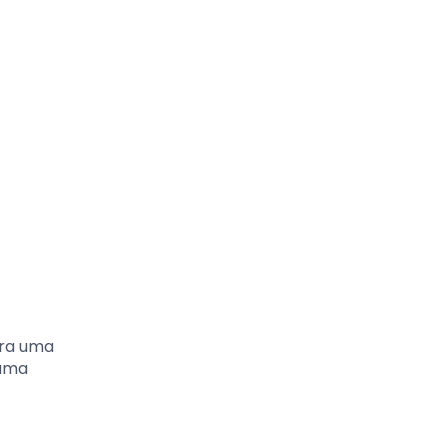
ara uma
 uma