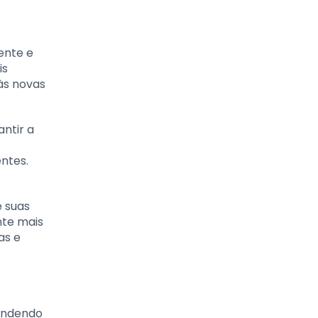
ente e
is
 às novas
ntir a
ntes.
 suas
nte mais
as e
pendendo