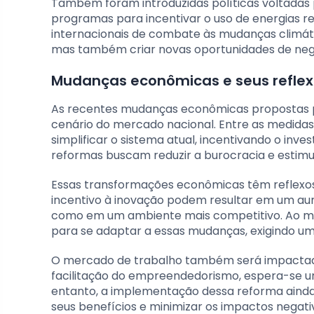
Também foram introduzidas políticas voltadas 
programas para incentivar o uso de energias r
internacionais de combate às mudanças climát
mas também criar novas oportunidades de negó
Mudanças econômicas e seus refle
As recentes mudanças econômicas propostas pe
cenário do mercado nacional. Entre as medidas
simplificar o sistema atual, incentivando o in
reformas buscam reduzir a burocracia e estim
Essas transformações econômicas têm reflexos
incentivo à inovação podem resultar em um au
como em um ambiente mais competitivo. Ao me
para se adaptar a essas mudanças, exigindo um
O mercado de trabalho também será impactado 
facilitação do empreendedorismo, espera-se 
entanto, a implementação dessa reforma ainda 
seus benefícios e minimizar os impactos negati