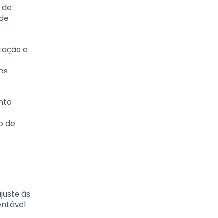
 de
 de
itação e
as
nto
o de
juste às
entável