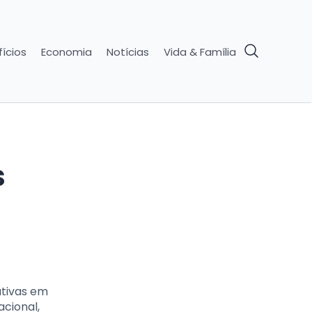
ícios
Economia
Notícias
Vida & Família
s
ativas em
acional,