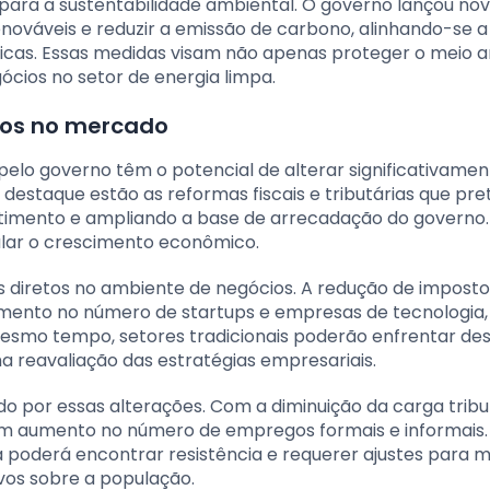
para a sustentabilidade ambiental. O governo lançou no
enováveis e reduzir a emissão de carbono, alinhando-se 
icas. Essas medidas visam não apenas proteger o meio 
cios no setor de energia limpa.
xos no mercado
lo governo têm o potencial de alterar significativamen
 destaque estão as reformas fiscais e tributárias que p
vestimento e ampliando a base de arrecadação do governo.
ular o crescimento econômico.
 diretos no ambiente de negócios. A redução de imposto
mento no número de startups e empresas de tecnologia,
smo tempo, setores tradicionais poderão enfrentar des
a reavaliação das estratégias empresariais.
por essas alterações. Com a diminuição da carga tribut
um aumento no número de empregos formais e informais.
poderá encontrar resistência e requerer ajustes para m
vos sobre a população.