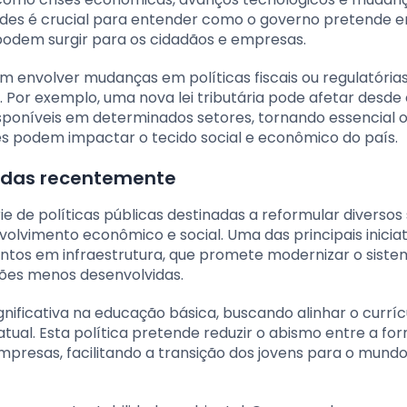
ades é crucial para entender como o governo pretende e
 podem surgir para os cidadãos e empresas.
m envolver mudanças em políticas fiscais ou regulatórias
. Por exemplo, uma nova lei tributária pode afetar desde
poníveis em determinados setores, tornando essencial 
 podem impactar o tecido social e econômico do país.
ciadas recentemente
e de políticas públicas destinadas a reformular diversos
olvimento econômico e social. Uma das principais iniciati
tos em infraestrutura, que promete modernizar o siste
iões menos desenvolvidas.
nificativa na educação básica, buscando alinhar o curríc
ual. Esta política pretende reduzir o abismo entre a f
presas, facilitando a transição dos jovens para o mund