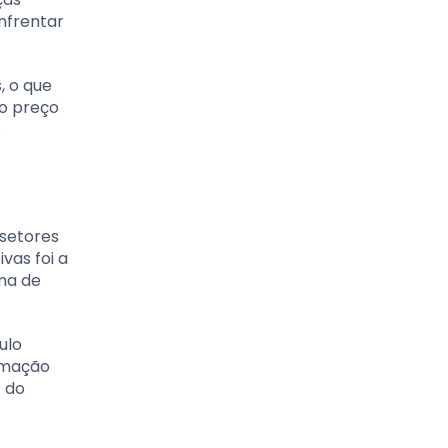
nfrentar
, o que
 o preço
o
 setores
vas foi a
ma de
ulo
ormação
o do