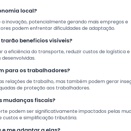
onomia local?
e a inovação, potencialmente gerando mais empregos e
tores podem enfrentar dificuldades de adaptação.
 trarão benefícios visíveis?
a eficiência do transporte, reduzir custos de logística e
 desenvolvidas.
am para os trabalhadores?
 nas relações de trabalho, mas também podem gerar inse
uadas de proteção aos trabalhadores.
as mudanças fiscais?
orte podem ser significativamente impactados pelas mu
 custos e simplificação tributária.
e me adaptar a elas?