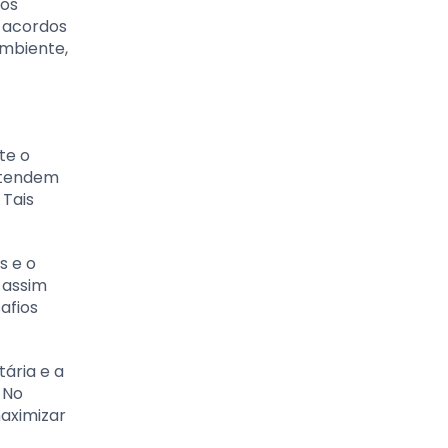
vos
a acordos
ambiente,
te o
retendem
 Tais
s e o
 assim
afios
ária e a
 No
aximizar