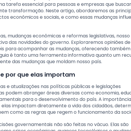
ma tarefa essencial para pessoas e empresas que busca
e transformação. Neste artigo, abordaremos as princip
tos econômicos e sociais, e como essas mudanças influ
as, mudanças econômicas e reformas legislativas, nosso 
iva das novidades do governo. Exploraremos opiniões de
iáveis para acompanhar as mudanças, oferecendo também
e guia é tanto uma ferramenta informativa quanto um rec
frente das mudanças que moldam nosso país.
 e por que elas importam
e atualizações nas políticas públicas e legislações
tas podem abranger áreas diversas como economia, edu
ndamentais para o desenvolvimento do país. A importânci
e elas impactam diretamente a vida dos cidadãos, deter
, bem como as regras que regem o funcionamento da soc
isões governamentais não são feitas no vácuo. Elas são
s, como crises econômicas, avanços tecnológicos e mudan