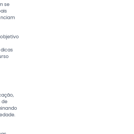
m se
ais
enciam
objetivo
 dicas
urso
cação,
a de
minando
iedade.
ças