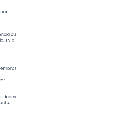
 por
ência ou
a, TV a
 membros
car
ssidades
ento.