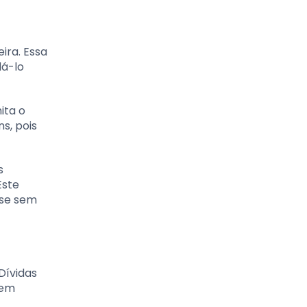
ira. Essa
dá-lo
ita o
s, pois
s
Este
ise sem
Dívidas
 em