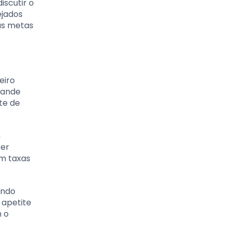
iscutir o
ejados
as metas
eiro
rande
te de
m
ser
em taxas
ando
 apetite
m o