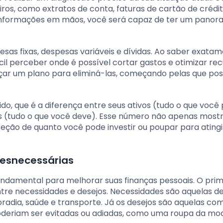
os, como extratos de conta, faturas de cartão de crédit
s informações em mãos, você será capaz de ter um pano
esas fixas, despesas variáveis e dívidas. Ao saber exata
il perceber onde é possível cortar gastos e otimizar rec
traçar um plano para eliminá-las, começando pelas que p
ido, que é a diferença entre seus ativos (tudo o que você 
os (tudo o que você deve). Esse número não apenas mostr
eção de quanto você pode investir ou poupar para atingi
desnecessárias
ndamental para melhorar suas finanças pessoais. O prim
entre necessidades e desejos. Necessidades são aquelas 
radia, saúde e transporte. Já os desejos são aquelas co
deriam ser evitadas ou adiadas, como uma roupa da mo