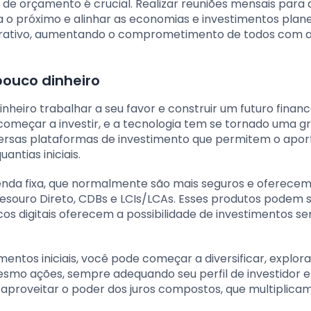
 de orçamento é crucial. Realizar reuniões mensais para d
ra o próximo e alinhar as economias e investimentos plan
orativo, aumentando o comprometimento de todos com 
pouco dinheiro
inheiro trabalhar a seu favor e construir um futuro financ
começar a investir, e a tecnologia tem se tornado uma g
versas plataformas de investimento que permitem o apor
ntias iniciais.
nda fixa, que normalmente são mais seguros e oferece
Tesouro Direto, CDBs e LCIs/LCAs. Esses produtos podem 
cos digitais oferecem a possibilidade de investimentos s
entos iniciais, você pode começar a diversificar, explor
smo ações, sempre adequando seu perfil de investidor e
e aproveitar o poder dos juros compostos, que multiplica