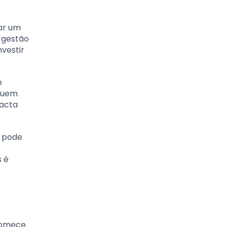
ar um
 gestão
vestir
e
inuem
pacta
o pode
s é
 Comece