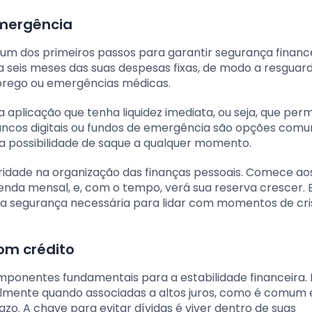
emergência
m dos primeiros passos para garantir segurança finance
 a seis meses das suas despesas fixas, de modo a resguar
prego ou emergências médicas.
plicação que tenha liquidez imediata, ou seja, que perm
ncos digitais ou fundos de emergência são opções comun
a possibilidade de saque a qualquer momento.
oridade na organização das finanças pessoais. Comece ao
da mensal, e, com o tempo, verá sua reserva crescer. 
e a segurança necessária para lidar com momentos de cr
om crédito
mponentes fundamentais para a estabilidade financeira. 
almente quando associadas a altos juros, como é comum
zo. A chave para evitar dívidas é viver dentro de suas