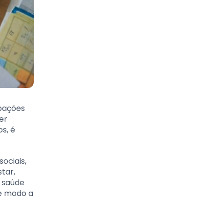
upações
er
s, é
ociais,
tar,
 saúde
de modo a