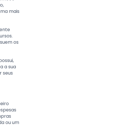
o,
rama mais
mente
ursos.
ossuem os
possui,
a a sua
r seus
eiro
despesas
mpras
da ou um