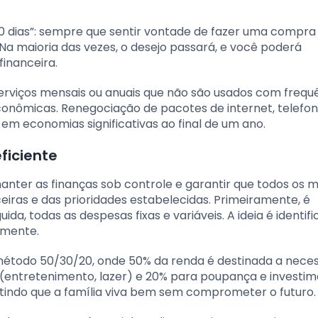
30 dias”: sempre que sentir vontade de fazer uma compra
. Na maioria das vezes, o desejo passará, e você poderá
financeira.
serviços mensais ou anuais que não são usados com frequ
onômicas. Renegociação de pacotes de internet, telefoni
em economias significativas ao final de um ano.
ficiente
manter as finanças sob controle e garantir que todos os
ceiras e das prioridades estabelecidas. Primeiramente, é
ida, todas as despesas fixas e variáveis. A ideia é identifi
lmente.
 o método 50/30/20, onde 50% da renda é destinada a nece
 (entretenimento, lazer) e 20% para poupança e investim
mitindo que a família viva bem sem comprometer o futuro.