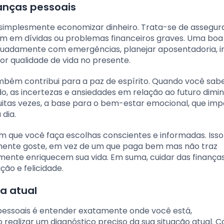
nanças pessoais
e simplesmente economizar dinheiro. Trata-se de assegur
tem em dívidas ou problemas financeiros graves. Uma boa
quadamente com emergências, planejar aposentadoria, in
or qualidade de vida no presente.
ambém contribui para a paz de espírito. Quando você sab
, as incertezas e ansiedades em relação ao futuro dim
muitas vezes, a base para o bem-estar emocional, que im
dia.
em que você faça escolhas conscientes e informadas. Iss
almente goste, em vez de um que paga bem mas não traz
almente enriquecem sua vida. Em suma, cuidar das finança
ção e felicidade.
a atual
 pessoais é entender exatamente onde você está,
o realizar um diagnóstico preciso da sua situação atual.