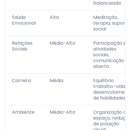
balanceada
Saúde
Alta
Meditação,
Emocional
terapia, suporte
social
Relações
Média-Alta
Participação e
Sociais
atividades
sociais,
comunicação
aberta
Carreira
Média
Equilíbrio
trabalho-vida,
desenvolviment
de habilidades
Ambiente
Média-Alta
Organização do
espaço, reduçã
de poluição
visual