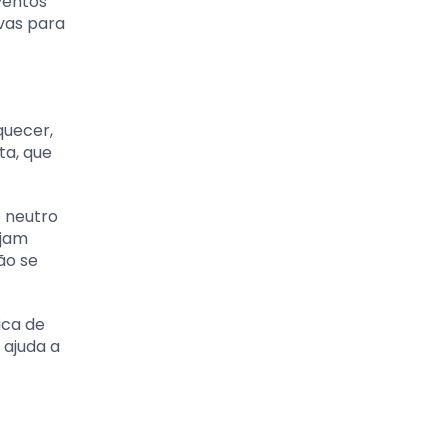
ventos
vas para
quecer,
ta, que
 neutro
ejam
ão se
ica de
 ajuda a