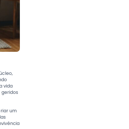
úcleo,
ndo
a vida
 geridos
criar um
das
nvivência