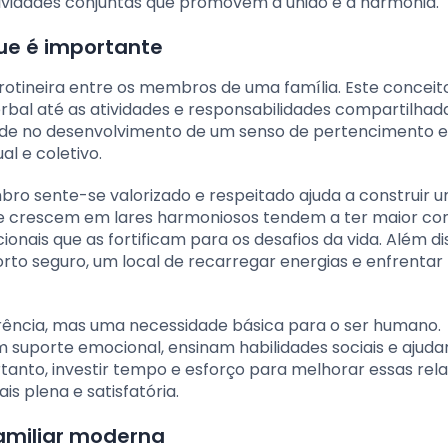
tividades conjuntas que promovem a união e a harmonia.
que é importante
 rotineira entre os membros de uma família. Este conceit
bal até as atividades e responsabilidades compartilhad
eside no desenvolvimento de um senso de pertencimento 
al e coletivo.
ro sente-se valorizado e respeitado ajuda a construir 
ue crescem em lares harmoniosos tendem a ter maior co
nais que as fortificam para os desafios da vida. Além di
orto seguro, um local de recarregar energias e enfrentar
rência, mas uma necessidade básica para o ser humano.
 suporte emocional, ensinam habilidades sociais e ajud
ortanto, investir tempo e esforço para melhorar essas rel
s plena e satisfatória.
familiar moderna