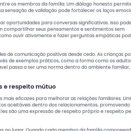
ntre os membros da família. Um diálogo honesto permit
a sensação de validação pode fortalecer os laços emoci
 oportunidades para conversas significativas. Isso pode 
dem compartilhar seus pensamentos e sentimentos sem
s como ouvir ativamente e fazer perguntas empáticas p
idades de comunicação positivas desde cedo. As crianças 
avés de exemplos práticos, como a forma como os adulto
ável passa a ser uma norma dentro do ambiente familiar,
s e respeito mútuo
s mais eficazes para melhorar as relações familiares. Lim
tos aceitáveis dentro dos relacionamentos, promovendo
les são uma expressão de respeito próprio e respeito pe
tes no lugar. Quando cada membro da família compreend