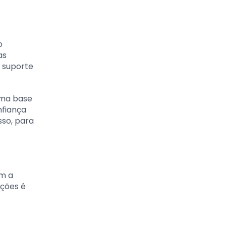
o
as
e suporte
uma base
nfiança
sso, para
am a
ações é