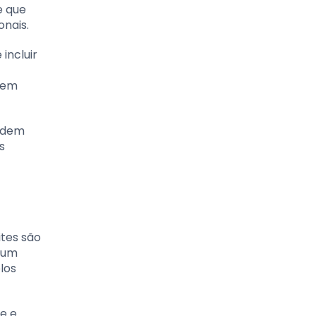
e que
onais.
incluir
odem
podem
s
ites são
 um
los
e e