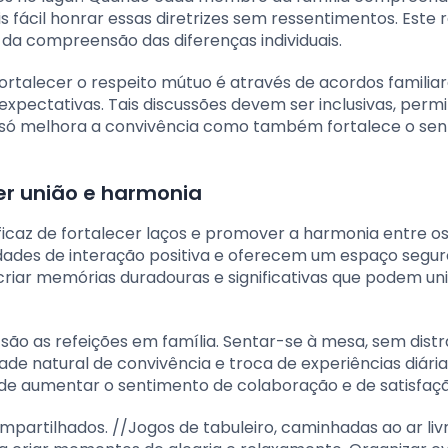
s fácil honrar essas diretrizes sem ressentimentos. Este 
da compreensão das diferenças individuais.
ortalecer o respeito mútuo é através de acordos familiar
expectativas. Tais discussões devem ser inclusivas, permi
ão só melhora a convivência como também fortalece o sen
er união e harmonia
ficaz de fortalecer laços e promover a harmonia entre o
dades de interação positiva e oferecem um espaço segur
riar memórias duradouras e significativas que podem uni
 são as refeições em família. Sentar-se à mesa, sem dist
ade natural de convivência e troca de experiências diári
 pode aumentar o sentimento de colaboração e de satisfaç
mpartilhados. //Jogos de tabuleiro, caminhadas ao ar livr