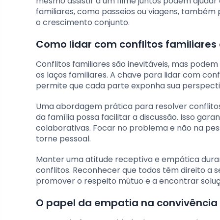
mesmo assistir a um filme juntos podem ajudar
familiares, como passeios ou viagens, também 
o crescimento conjunto.
Como lidar com conflitos familiare
Conflitos familiares são inevitáveis, mas pode
os laços familiares. A chave para lidar com co
permite que cada parte exponha sua perspectiv
Uma abordagem prática para resolver conflit
da família possa facilitar a discussão. Isso gar
colaborativas. Focar no problema e não na pesso
torne pessoal.
Manter uma atitude receptiva e empática durant
conflitos. Reconhecer que todos têm direito a 
promover o respeito mútuo e a encontrar soluç
O papel da empatia na convivência 