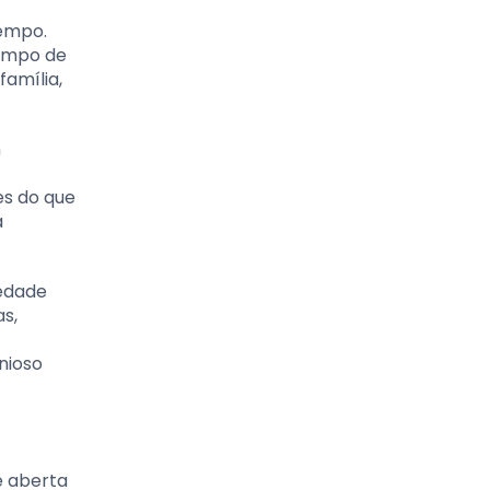
tempo.
tempo de
amília,
m
es do que
a
iedade
s,
nioso
e aberta