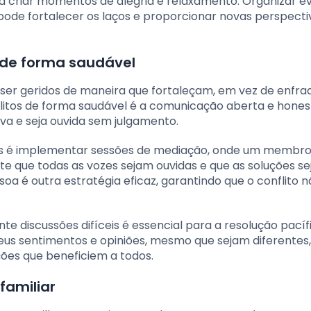
 a criar momentos de alegria e relaxamento. Organizar e
pode fortalecer os laços e proporcionar novas perspecti
s de forma saudável
m ser geridos de maneira que fortaleçam, em vez de enfra
nflitos de forma saudável é a comunicação aberta e hones
a e seja ouvida sem julgamento.
os é implementar sessões de mediação, onde um membro
ante que todas as vozes sejam ouvidas e que as soluções s
a é outra estratégia eficaz, garantindo que o conflito n
e discussões difíceis é essencial para a resolução pacíf
seus sentimentos e opiniões, mesmo que sejam diferentes,
ões que beneficiem a todos.
familiar