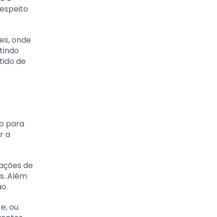
respeito
es, onde
tindo
tido de
s
o para
r a
rações de
as. Além
ão.
e, ou