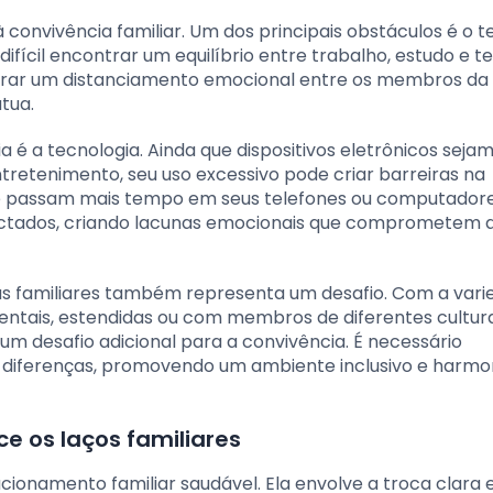
convivência familiar. Um dos principais obstáculos é o 
ifícil encontrar um equilíbrio entre trabalho, estudo e 
erar um distanciamento emocional entre os membros da f
tua.
 é a tecnologia. Ainda que dispositivos eletrônicos seja
etenimento, seu uso excessivo pode criar barreiras na
ue passam mais tempo em seus telefones ou computador
ectados, criando lacunas emocionais que comprometem 
ras familiares também representa um desafio. Com a var
entais, estendidas ou com membros de diferentes cultura
m desafio adicional para a convivência. É necessário
s diferenças, promovendo um ambiente inclusivo e harmo
e os laços familiares
cionamento familiar saudável. Ela envolve a troca clara 