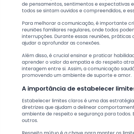
de pensamentos, sentimentos e expectativas e
todos se sintam ouvidos e compreendidos, e ess
Para melhorar a comunicação, é importante criar
reuniões familiares regulares, onde todos po
interrupções. Durante essas reuniões, prática
ajudar a aprofundar as conexões.
Além disso, é crucial ensinar e praticar habil
aprender o valor da empatia e do respeito atr
interagem entre si. Assim, a comunicação saud
promovendo um ambiente de suporte e amor.
A importância de estabelecer limite
Estabelecer limites claros é uma das estratégia
diretrizes que ajudam a delinear comportamen
ambiente de respeito e segurança para todos. E
outros.
Respeito mútuo é a chave para manter os limi