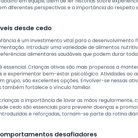
balho em equipe, além de ler histórias sobre experiênci
em diferentes perspectivas e a importância do respeito 
áveis desde cedo
nfância é um investimento vital para o desenvolvimento fí
entação. Introduzir uma variedade de alimentos nutritiv
preferências alimentares saudáveis que podem durar toda 
r é essencial. Crianças ativas são mais propensas a mant
 e experimentar bem-estar psicológico. Atividades ao ar 
em grupo, são excelentes opções. Envolver-se nessas ati
 também fortalece o vínculo familiar.
 crianças a importância de lavar as mãos regularmente, c
sde cedo são essenciais para prevenir doenças e promo
ntroduzidas e reforçadas, tornam-se parte da rotina diár
e comportamentos desafiadores