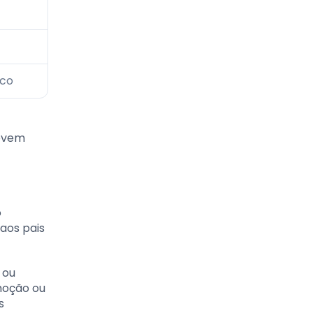
ico
movem
o
aos pais
 ou
moção ou
s