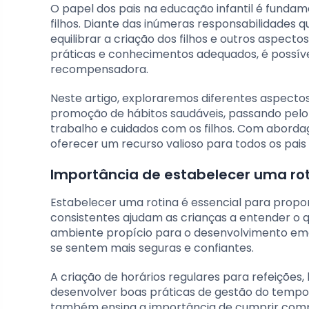
O papel dos pais na educação infantil é funda
filhos. Diante das inúmeras responsabilidades 
equilibrar a criação dos filhos e outros aspecto
práticas e conhecimentos adequados, é possíve
recompensadora.
Neste artigo, exploraremos diferentes aspectos
promoção de hábitos saudáveis, passando pelo f
trabalho e cuidados com os filhos. Com abord
oferecer um recurso valioso para todos os pais
Importância de estabelecer uma roti
Estabelecer uma rotina é essencial para propor
consistentes ajudam as crianças a entender o q
ambiente propício para o desenvolvimento emo
se sentem mais seguras e confiantes.
A criação de horários regulares para refeições, b
desenvolver boas práticas de gestão do tempo.
também ensina a importância de cumprir compr