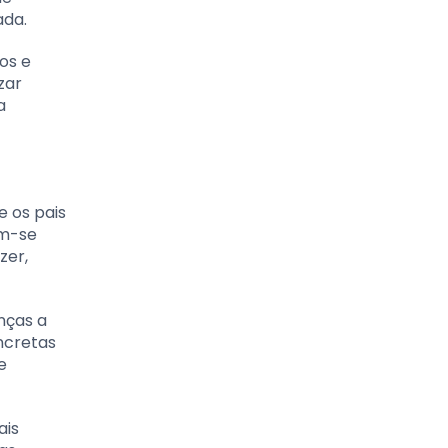
ada.
os e
zar
a
e os pais
am-se
zer,
nças a
oncretas
e
ais