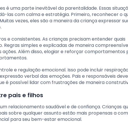
s é uma parte inevitável da parentalidade. Essas situaç
á-las com calma e estratégia. Primeiro, reconhecer o q
uitas vezes, eles são a maneira da criança expressar su
.
aros e consistentes. As crianças precisam entender quais
ão. Regras simples e explicadas de maneira compreensív
 ações. Além disso, elogiar e reforçar comportamentos p
portamentos.
trole e regulação emocional. Isso pode incluir respiraçã
a expressão verbal das emoções. Pais e responsáveis dev
é possível lidar com frustrações de maneira construtiv
e pais e filhos
de um relacionamento saudável e de confiança. Crianças q
ais sobre qualquer assunto estão mais propensas a com
ncial para seu bem-estar emocional.