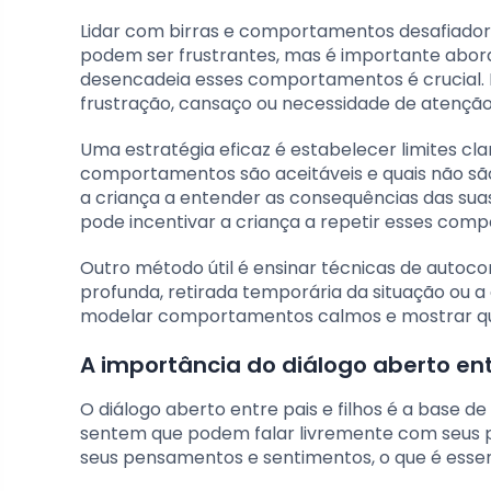
Lidar com birras e comportamentos desafiadore
podem ser frustrantes, mas é importante abord
desencadeia esses comportamentos é crucial. M
frustração, cansaço ou necessidade de atenção
Uma estratégia eficaz é estabelecer limites cl
comportamentos são aceitáveis ​​e quais não s
a criança a entender as consequências das suas
pode incentivar a criança a repetir esses com
Outro método útil é ensinar técnicas de autocon
profunda, retirada temporária da situação ou 
modelar comportamentos calmos e mostrar que 
A importância do diálogo aberto entr
O diálogo aberto entre pais e filhos é a base 
sentem que podem falar livremente com seus p
seus pensamentos e sentimentos, o que é esse