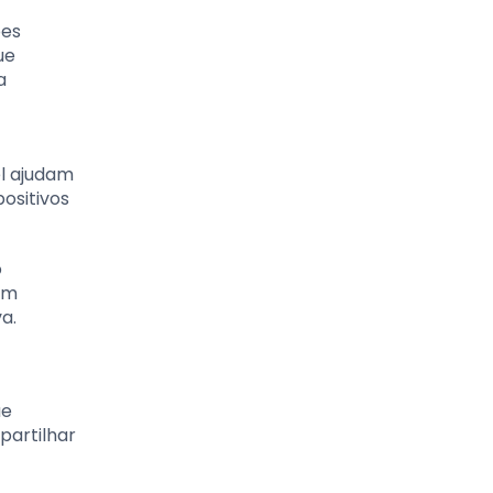
ões
ue
a
el ajudam
ositivos
o
em
a.
ue
partilhar