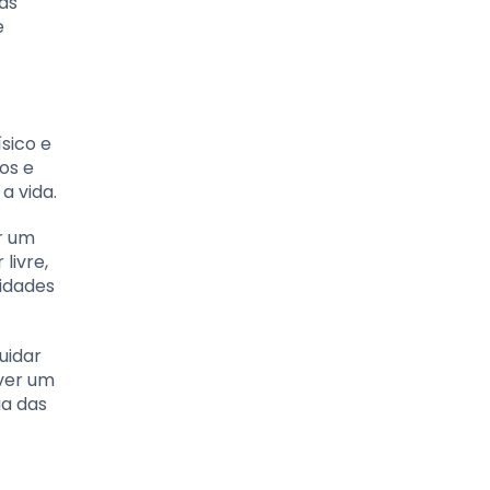
as
e
sico e
os e
a vida.
er um
livre,
vidades
uidar
ver um
ia das