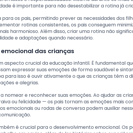
ade é importante para não desestabilizar a rotina já cri
ara os pais, permitindo prever as necessidades dos filh
plementar rotinas consistentes, os pais conseguem minimi
s harmonioso. Além disso, criar uma rotina não signific
ilidade e adaptações quando necessário.
emocional das crianças
 aspecto crucial da educação infantil. É fundamental qu
ssam expressar suas emoções de forma saudável e sint
a para isso é ouvir ativamente o que as crianças têm a di
ções e alegrias.
 a nomear e reconhecer suas emoções. Ao ajudar as cria
a, raiva ou felicidade — os pais tornam as emoções mais c
os emocionais ou rodas de conversa podem auxiliar ness
comunicação.
também é crucial para o desenvolvimento emocional. Os p