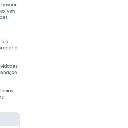
u buscar
exíveis
des.
 e a
orecer o
ividades
denação
ências
as