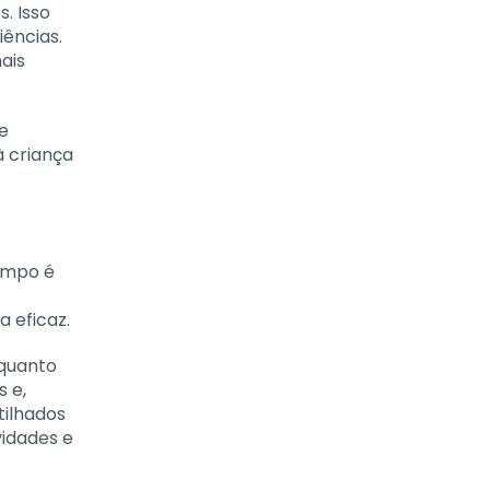
. Isso
iências.
ais
e
à criança
tempo é
 eficaz.
 quanto
s e,
tilhados
vidades e