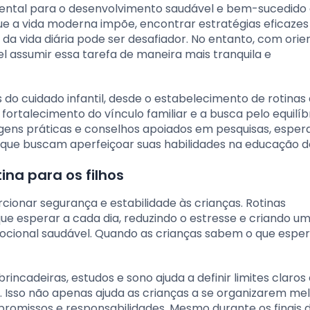
mental para o desenvolvimento saudável e bem-sucedido
que a vida moderna impõe, encontrar estratégias eficazes
s da vida diária pode ser desafiador. No entanto, com ori
l assumir essa tarefa de maneira mais tranquila e
 do cuidado infantil, desde o estabelecimento de rotinas 
ortalecimento do vínculo familiar e a busca pelo equilíb
agens práticas e conselhos apoiados em pesquisas, espe
 que buscam aperfeiçoar suas habilidades na educação dos
na para os filhos
cionar segurança e estabilidade às crianças. Rotinas
ue esperar a cada dia, reduzindo o estresse e criando u
cional saudável. Quando as crianças sabem o que espera
rincadeiras, estudos e sono ajuda a definir limites claros 
 Isso não apenas ajuda as crianças a se organizarem me
omissos e responsabilidades. Mesmo durante os finais 