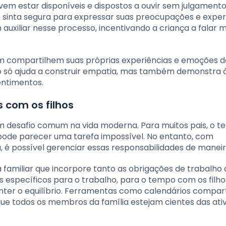
em estar disponíveis e dispostos a ouvir sem julgamentos
e sinta segura para expressar suas preocupações e exper
uxiliar nesse processo, incentivando a criança a falar m
ém compartilhem suas próprias experiências e emoções d
ão só ajuda a construir empatia, mas também demonstra 
entimentos.
 com os filhos
 um desafio comum na vida moderna. Para muitos pais, o 
 pode parecer uma tarefa impossível. No entanto, com
é possível gerenciar essas responsabilidades de maneira
familiar que incorpore tanto as obrigações de trabalho
s específicos para o trabalho, para o tempo com os filho
anter o equilíbrio. Ferramentas como calendários compar
e todos os membros da família estejam cientes das ati