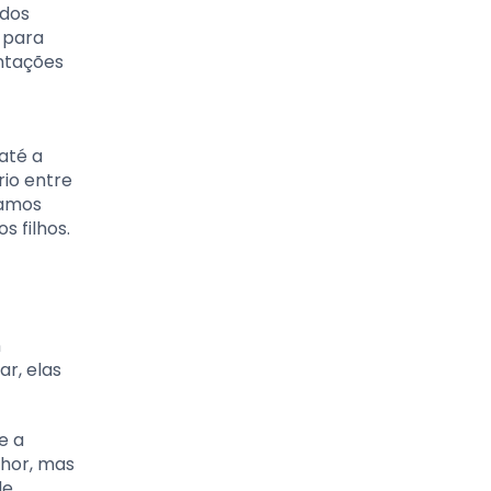
 dos
 para
entações
até a
rio entre
ramos
 filhos.
m
r, elas
e a
lhor, mas
de