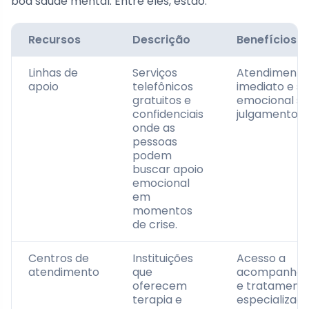
boa saúde mental. Entre eles, estão:
Recursos
Descrição
Benefícios
Linhas de
Serviços
Atendimento
apoio
telefônicos
imediato e s
gratuitos e
emocional s
confidenciais
julgamentos.
onde as
pessoas
podem
buscar apoio
emocional
em
momentos
de crise.
Centros de
Instituições
Acesso a
atendimento
que
acompanha
oferecem
e tratament
terapia e
especializado