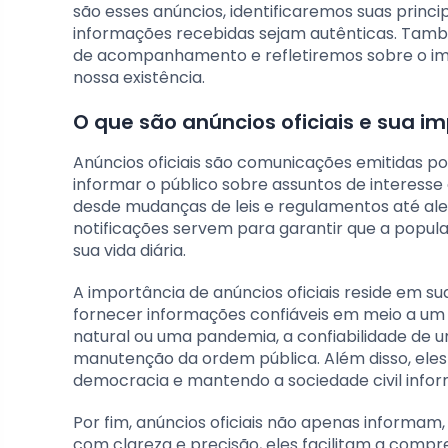
são esses anúncios, identificaremos suas princi
informações recebidas sejam autênticas. També
de acompanhamento e refletiremos sobre o imp
nossa existência.
O que são anúncios oficiais e sua i
Anúncios oficiais são comunicações emitidas p
informar o público sobre assuntos de interess
desde mudanças de leis e regulamentos até ale
notificações servem para garantir que a popul
sua vida diária.
A importância de anúncios oficiais reside em s
fornecer informações confiáveis em meio a um
natural ou uma pandemia, a confiabilidade de um
manutenção da ordem pública. Além disso, ele
democracia e mantendo a sociedade civil info
Por fim, anúncios oficiais não apenas informam
com clareza e precisão, eles facilitam a com