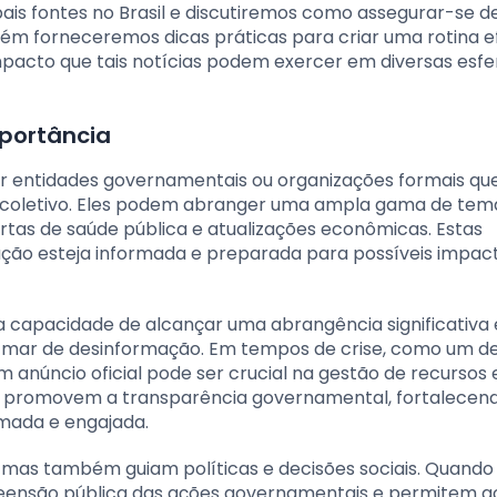
pais fontes no Brasil e discutiremos como assegurar-se d
m forneceremos dicas práticas para criar uma rotina ef
acto que tais notícias podem exercer em diversas esfe
mportância
or entidades governamentais ou organizações formais qu
e coletivo. Eles podem abranger uma ampla gama de tem
rtas de saúde pública e atualizações econômicas. Estas
ação esteja informada e preparada para possíveis impa
ua capacidade de alcançar uma abrangência significativa 
 mar de desinformação. Em tempos de crise, como um d
 anúncio oficial pode ser crucial na gestão de recursos 
s promovem a transparência governamental, fortalecen
rmada e engajada.
, mas também guiam políticas e decisões sociais. Quando
preensão pública das ações governamentais e permitem a