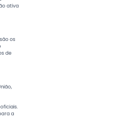
ão ativa
 são os
o
os de
União,
ficiais.
para a