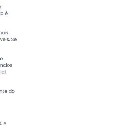
m
io é
nais
veis. Se
de
úncios
al.
onte do
. A