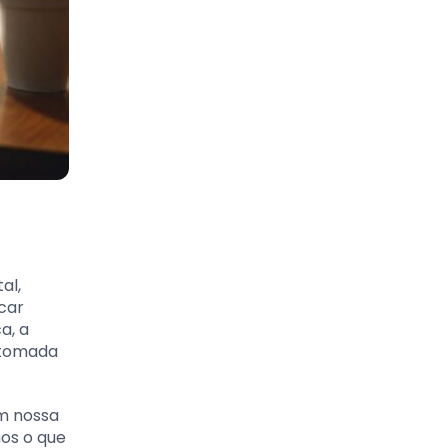
al,
car
a, a
 tomada
em nossa
mos o que