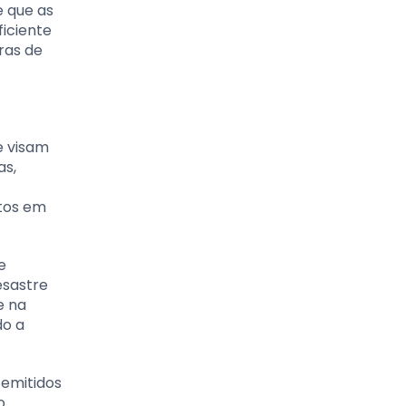
e que as
iciente
ras de
e visam
as,
ctos em
e
esastre
e na
do a
 emitidos
o