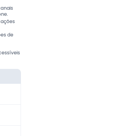
canais
one.
cações
ões de
cessíveis