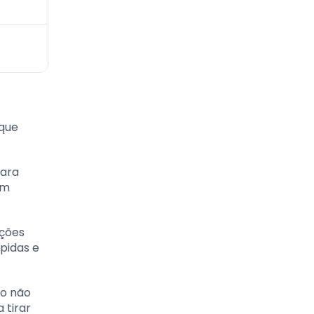
 que
para
am
ações
pidas e
so não
 tirar