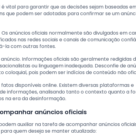
al é vital para garantir que as decisões sejam baseadas e
ens que podem ser adotadas para confirmar se um anúnc
. Os anúncios oficiais normalmente são divulgados em ca
ficados nas redes sociais e canais de comunicação confiá
á-la com outras fontes.
 anúncio. Informações oficiais são geralmente redigidas 
sacionalistas ou linguagem inadequada. Desconfie de an
 coloquial, pois podem ser indícios de conteúdo não ofici
e fatos disponíveis online. Existem diversas plataformas e
e de informações, analisando tanto o contexto quanto a f
os na era da desinformação.
ompanhar anúncios oficiais
odem auxiliar na tarefa de acompanhar anúncios oficiais
s para quem deseja se manter atualizado: