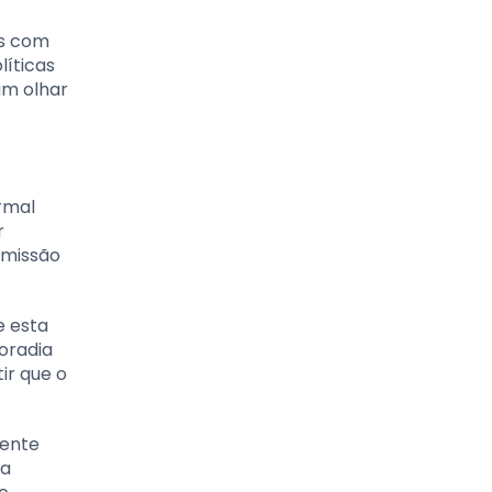
as com
líticas
um olhar
rmal
r
bmissão
e esta
oradia
ir que o
mente
 a