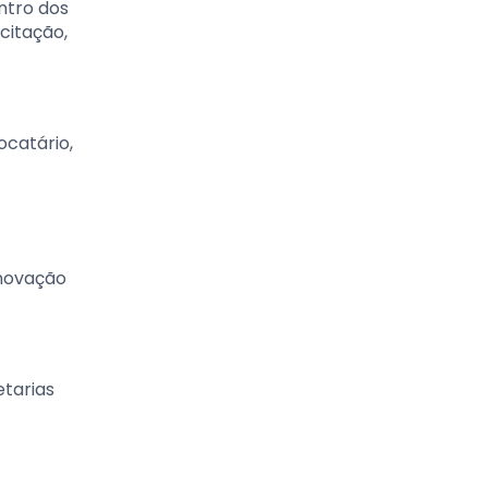
ntro dos
citação,
ocatário,
enovação
etarias