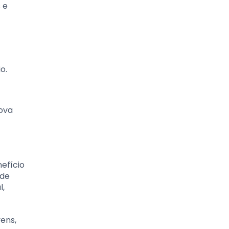
 e
o.
nova
nefício
 de
l,
ens,