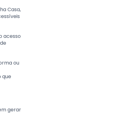
ha Casa,
cessíveis
 o acesso
 de
forma ou
o que
dem gerar