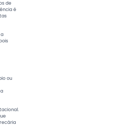
os de
ência é
tas
 a
pois
pio ou
ca
acional.
que
recária