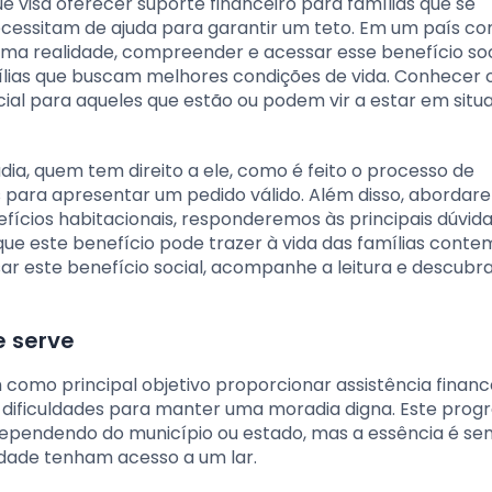
ue visa oferecer suporte financeiro para famílias que se
cessitam de ajuda para garantir um teto. Em um país c
o uma realidade, compreender e acessar esse benefício so
ílias que buscam melhores condições de vida. Conhecer 
rucial para aqueles que estão ou podem vir a estar em sit
dia, quem tem direito a ele, como é feito o processo de
s para apresentar um pedido válido. Além disso, abordar
efícios habitacionais, responderemos às principais dúvid
ue este benefício pode trazer à vida das famílias conte
r este benefício social, acompanhe a leitura e descubra
e serve
 como principal objetivo proporcionar assistência financ
 dificuldades para manter uma moradia digna. Este pro
 dependendo do município ou estado, mas a essência é s
lidade tenham acesso a um lar.