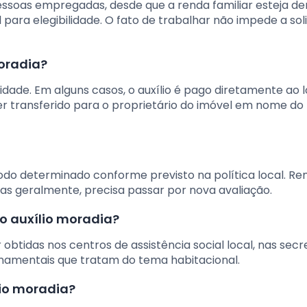
 pessoas empregadas, desde que a renda familiar esteja de
 para elegibilidade. O fato de trabalhar não impede a soli
oradia?
dade. Em alguns casos, o auxílio é pago diretamente ao l
er transferido para o proprietário do imóvel em nome do
íodo determinado conforme previsto na política local. R
mas geralmente, precisa passar por nova avaliação.
 o auxílio moradia?
btidas nos centros de assistência social local, nas secr
rnamentais que tratam do tema habitacional.
lio moradia?