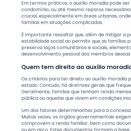
Em termos práticos, o auxílio moradia pode ser 
condomínio, ou até mesmo reparos necessários n
crucial, especialmente em áreas urbanas, onde
famílias em situações complicadas.
É importante ressaltar que, além de mitigar a
estabilidade social ao permitir que as família
preserva laços comunitários e sociais, element
desenvolvimento pessoal dos membros dessas f
Quem tem direito ao auxílio moradia
Os critérios para ter direito ao auxílio moradi
estado. Contudo, há diretrizes gerais que frequ
Geralmente, famílias que tenham renda mensal
pública ou aquelas que vivem em condições insal
Um dos fatores determinantes para a concessão
Muitas vezes, os órgãos governamentais exige
comprovem a renda familiar, bem como docume
ou em risco. Estes documentos formam a base pa