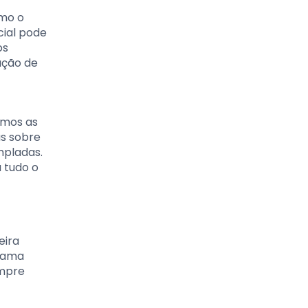
omo o
cial pode
os
uação de
emos as
as sobre
mpladas.
 tudo o
eira
grama
empre