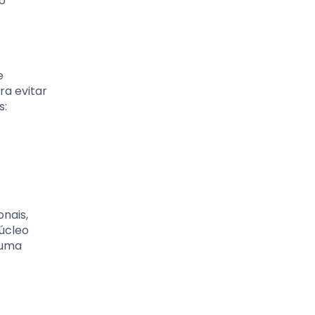
o
e
ra evitar
s:
nais,
úcleo
 uma