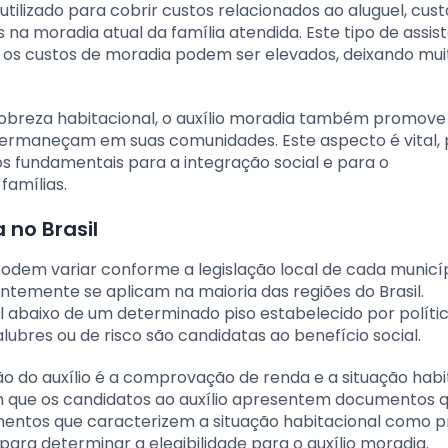
utilizado para cobrir custos relacionados ao aluguel, cust
a moradia atual da família atendida. Este tipo de assist
 os custos de moradia podem ser elevados, deixando mui
 pobreza habitacional, o auxílio moradia também promove
s permaneçam em suas comunidades. Este aspecto é vital, 
os fundamentais para a integração social e para o
amílias.
 no Brasil
a podem variar conforme a legislação local de cada municí
entemente se aplicam na maioria das regiões do Brasil.
 abaixo de um determinado piso estabelecido por políti
ubres ou de risco são candidatas ao benefício social.
 do auxílio é a comprovação de renda e a situação habit
m que os candidatos ao auxílio apresentem documentos 
ntos que caracterizem a situação habitacional como p
ra determinar a elegibilidade para o auxílio moradia.