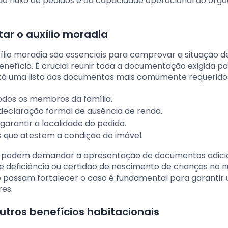
o fluxo de pedidos e da capacidade operacional do órgã
ar o auxílio moradia
ílio moradia são essenciais para comprovar a situação d
nefício. É crucial reunir toda a documentação exigida pa
stá uma lista dos documentos mais comumente requerido
odos os membros da família.
eclaração formal de ausência de renda.
arantir a localidade do pedido.
s que atestem a condição do imóvel.
 podem demandar a apresentação de documentos adicio
eficiência ou certidão de nascimento de crianças no n
e possam fortalecer o caso é fundamental para garantir
res.
outros benefícios habitacionais