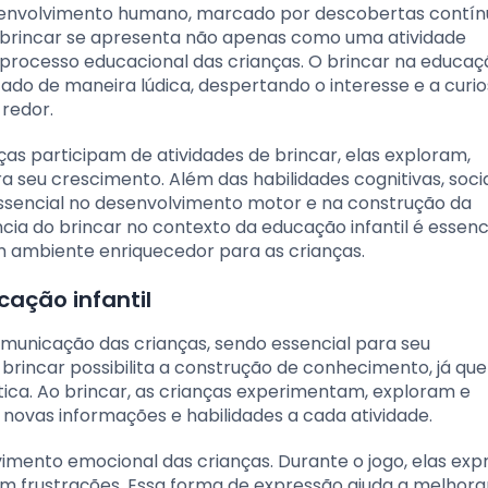
desenvolvimento humano, marcado por descobertas contín
o brincar se apresenta não apenas como uma atividade
processo educacional das crianças. O brincar na educaç
zado de maneira lúdica, despertando o interesse e a curi
 redor.
s participam de atividades de brincar, elas exploram,
 seu crescimento. Além das habilidades cognitivas, socia
sencial no desenvolvimento motor e na construção da
ia do brincar no contexto da educação infantil é essenc
um ambiente enriquecedor para as crianças.
cação infantil
omunicação das crianças, sendo essencial para seu
 brincar possibilita a construção de conhecimento, já que
ica. Ao brincar, as crianças experimentam, exploram e
ovas informações e habilidades a cada atividade.
lvimento emocional das crianças. Durante o jogo, elas ex
m frustrações. Essa forma de expressão ajuda a melhora