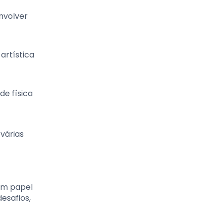
nvolver
artística
de física
várias
um papel
esafios,