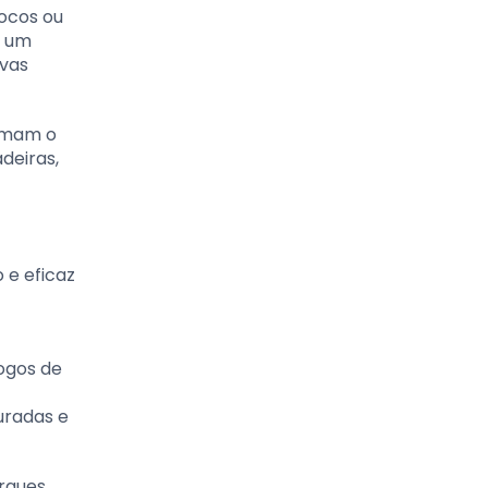
ocos ou
m um
ovas
irmam o
deiras,
 e eficaz
jogos de
uradas e
arques