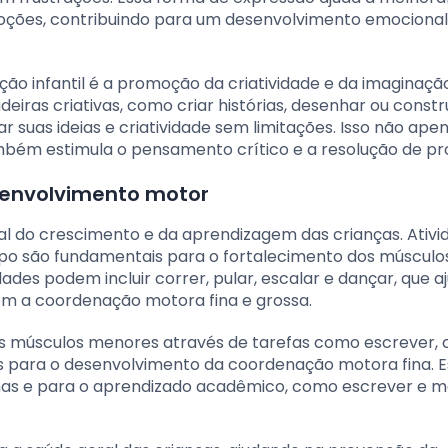
oções, contribuindo para um desenvolvimento emocional
o infantil é a promoção da criatividade e da imaginação
iras criativas, como criar histórias, desenhar ou constru
 suas ideias e criatividade sem limitações. Isso não ape
mbém estimula o pensamento crítico e a resolução de p
senvolvimento motor
l do crescimento e da aprendizagem das crianças. Ativi
o são fundamentais para o fortalecimento dos músculo
ades podem incluir correr, pular, escalar e dançar, que 
ém a coordenação motora fina e grossa.
 músculos menores através de tarefas como escrever, c
 para o desenvolvimento da coordenação motora fina. E
ianas e para o aprendizado acadêmico, como escrever e m