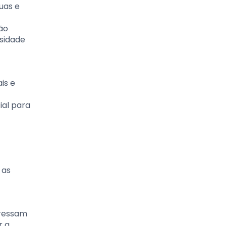
uas e
ão
osidade
is e
ial para
 as
pressam
r a