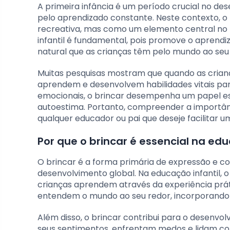
A primeira infância é um período crucial no 
pelo aprendizado constante. Neste contexto, 
recreativa, mas como um elemento central no 
infantil é fundamental, pois promove o aprendi
natural que as crianças têm pelo mundo ao seu
Muitas pesquisas mostram que quando as criança
aprendem e desenvolvem habilidades vitais para
emocionais, o brincar desempenha um papel es
autoestima. Portanto, compreender a importânc
qualquer educador ou pai que deseje facilitar 
Por que o brincar é essencial na edu
O brincar é a forma primária de expressão e c
desenvolvimento global. Na educação infantil, o
crianças aprendem através da experiência prát
entendem o mundo ao seu redor, incorporando n
Além disso, o brincar contribui para o desenvo
seus sentimentos, enfrentam medos e lidam co