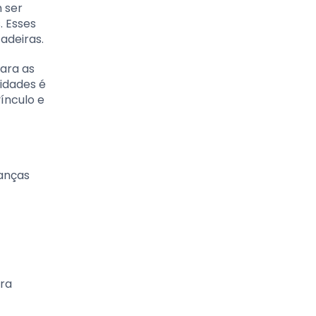
 ser
. Esses
adeiras.
para as
vidades é
ínculo e
ianças
ara