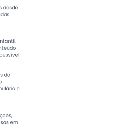
s desde
idas.
fantil.
onteúdo
cessível
as do
o
ulário e
ções,
iosas em