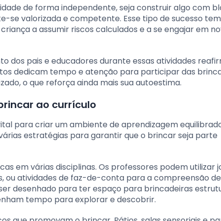
dade de forma independente, seja construir algo com bl
te-se valorizada e competente. Esse tipo de sucesso te
 criança a assumir riscos calculados e a se engajar em n
o dos pais e educadores durante essas atividades reaf
tos dedicam tempo e atenção para participar das brinca
izado, o que reforça ainda mais sua autoestima.
rincar ao currículo
vital para criar um ambiente de aprendizagem equilibrado
árias estratégias para garantir que o brincar seja parte
cas em várias disciplinas. Os professores podem utilizar 
, ou atividades de faz-de-conta para a compreensão de
de ser desenhado para ter espaço para brincadeiras estrut
tenham tempo para explorar e descobrir.
cos que promovam o brincar. Pátios, salas sensoriais e p