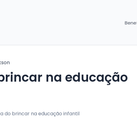
Benef
kson
brincar na educação