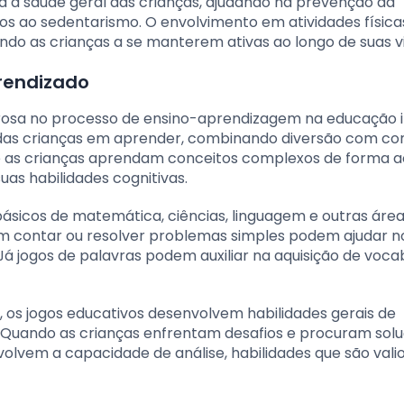
ra a saúde geral das crianças, ajudando na prevenção da
s ao sedentarismo. O envolvimento em atividades física
ando as crianças a se manterem ativas ao longo de suas v
rendizado
osa no processo de ensino-aprendizagem na educação in
e das crianças em aprender, combinando diversão com c
e as crianças aprendam conceitos complexos de forma a
as habilidades cognitivas.
 básicos de matemática, ciências, linguagem e outras áre
m contar ou resolver problemas simples podem ajudar n
 jogos de palavras podem auxiliar na aquisição de vocab
 os jogos educativos desenvolvem habilidades gerais de
 Quando as crianças enfrentam desafios e procuram solu
olvem a capacidade de análise, habilidades que são val