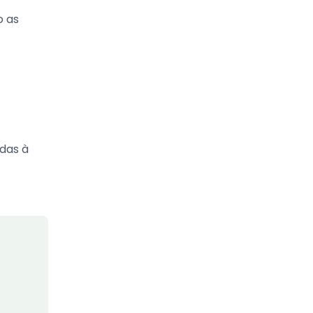
o as
adas à