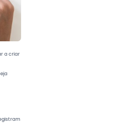
r a criar
eja
egistram