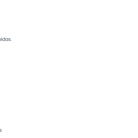
idas.
s